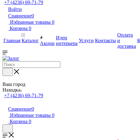
+7 (4236) 69-71-79
Войти
Сравнение
0
Избранные товары
0
Корзина
0
Оплата
Идеи
Главная
Каталог
Услуги
Контакты
и
К
Акции
интерьера
доставка
Ваш город
Находка
+7 (4236) 69-71-79
Сравнение
0
Избранные товары
0
Корзина
0