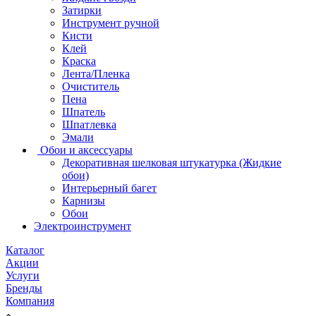
Затирки
Инструмент ручной
Кисти
Клей
Краска
Лента/Пленка
Очиститель
Пена
Шпатель
Шпатлевка
Эмали
Обои и аксессуары
Декоративная шелковая штукатурка (Жидкие
обои)
Интерьерный багет
Карнизы
Обои
Электроинструмент
Каталог
Акции
Услуги
Бренды
Компания