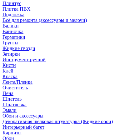
Плинтус
Плитка ПВХ
Подложка
Всё для ремонта (аксессуары и мелочи)
Валики
Ванночка
Герметики
Грунты
Жидкие гвозди
Затирки
Инструмент ручной
Кисти
Клей
Краска
Лента/Пленка
Очиститель
Пена
Шпатель
Шпатлевка
Эмали
Обои и аксессуары
Декоративная шелковая штукатурка (Жидкие обои)
Интерьерный багет
Карнизы
Обои