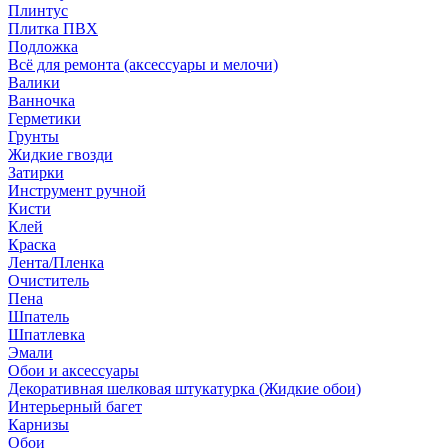
Плинтус
Плитка ПВХ
Подложка
Всё для ремонта (аксессуары и мелочи)
Валики
Ванночка
Герметики
Грунты
Жидкие гвозди
Затирки
Инструмент ручной
Кисти
Клей
Краска
Лента/Пленка
Очиститель
Пена
Шпатель
Шпатлевка
Эмали
Обои и аксессуары
Декоративная шелковая штукатурка (Жидкие обои)
Интерьерный багет
Карнизы
Обои